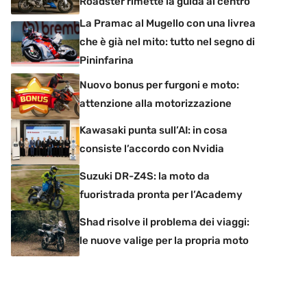
Roadster rimette la guida al centro
La Pramac al Mugello con una livrea
che è già nel mito: tutto nel segno di
Pininfarina
Nuovo bonus per furgoni e moto:
attenzione alla motorizzazione
Kawasaki punta sull’AI: in cosa
consiste l’accordo con Nvidia
Suzuki DR-Z4S: la moto da
fuoristrada pronta per l’Academy
Shad risolve il problema dei viaggi:
le nuove valige per la propria moto