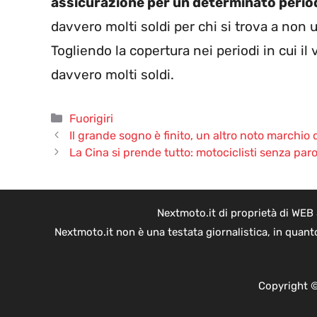
assicurazione per un determinato perio
davvero molti soldi per chi si trova a non u
Togliendo la copertura nei periodi in cui il 
davvero molti soldi.
Categorie
Fuorigiri
Il grande sogno è finito, un altro noto marchio dei
La Cina si prende tutto: motociclisti senza parol
Nextmoto.it di proprietà di WEB
Nextmoto.it non è una testata giornalistica, in quant
Copyright ©