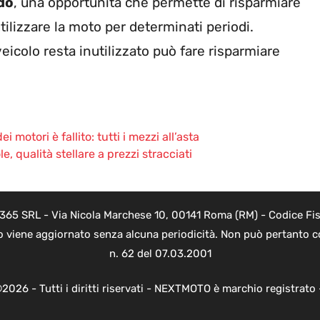
do
, una opportunità che permette di risparmiare
tilizzare la moto per determinati periodi.
veicolo resta inutilizzato può fare risparmiare
 motori è fallito: tutti i mezzi all’asta
e, qualità stellare a prezzi stracciati
 365 SRL - Via Nicola Marchese 10, 00141 Roma (RM) - Codice Fisc
o viene aggiornato senza alcuna periodicità. Non può pertanto co
n. 62 del 07.03.2001
2026 - Tutti i diritti riservati - NEXTMOTO è marchio registrato