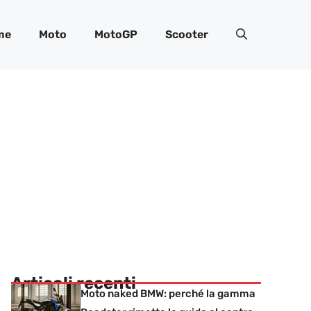
me
Moto
MotoGP
Scooter
Articoli recenti
Moto naked BMW: perché la gamma