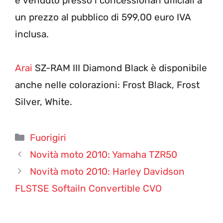
è venduto presso i concessionari ufficiali a
un prezzo al pubblico di 599,00 euro IVA
inclusa.
Arai
SZ-RAM III Diamond Black è disponibile
anche nelle colorazioni: Frost Black, Frost
Silver, White.
Categorie
Fuorigiri
Novità moto 2010: Yamaha TZR50
Novità moto 2010: Harley Davidson
FLSTSE Softailn Convertible CVO