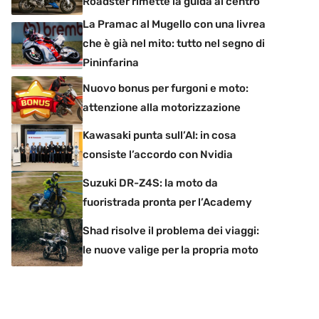
Roadster rimette la guida al centro
La Pramac al Mugello con una livrea
che è già nel mito: tutto nel segno di
Pininfarina
Nuovo bonus per furgoni e moto:
attenzione alla motorizzazione
Kawasaki punta sull’AI: in cosa
consiste l’accordo con Nvidia
Suzuki DR-Z4S: la moto da
fuoristrada pronta per l’Academy
Shad risolve il problema dei viaggi:
le nuove valige per la propria moto