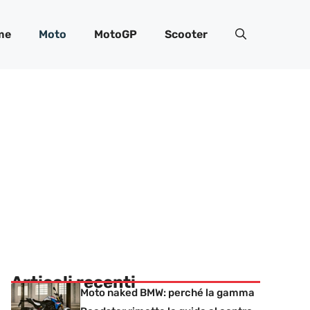
me
Moto
MotoGP
Scooter
Articoli recenti
Moto naked BMW: perché la gamma