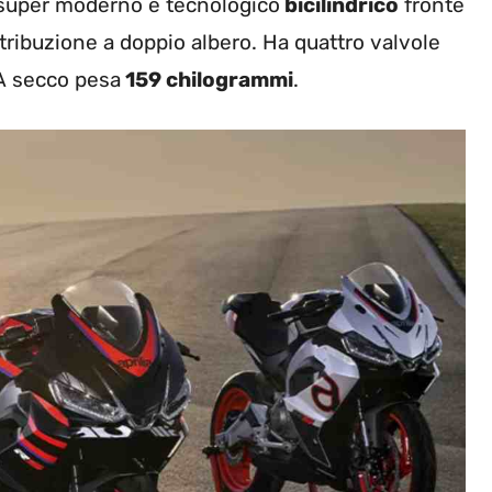
n super moderno e tecnologico
bicilindrico
fronte
stribuzione a doppio albero. Ha quattro valvole
 A secco pesa
159 chilogrammi
.