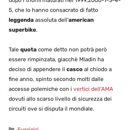
dopo i trionfi maturati nel 1999,2000-1-3-4-
5, che lo hanno consacrato di fatto
leggenda
assoluta dell’
american
superbike
.
Tale
quota
come detto non potrà però
essere rimpinzata, giacchè Mladin ha
deciso di appendere il
casco
al chiodo a
fine anno, spinto secondo molti dalle
accesse polemiche con i
vertici dell’AMA
dovuti allo scarso livello di sicurezza dei
circuiti ove si disputa il mondiale.
Categorie
Fuorigiri