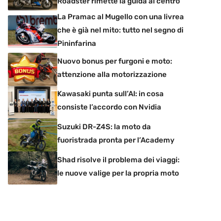
Roadster rimette la guida al centro
La Pramac al Mugello con una livrea
che è già nel mito: tutto nel segno di
Pininfarina
Nuovo bonus per furgoni e moto:
attenzione alla motorizzazione
Kawasaki punta sull’AI: in cosa
consiste l’accordo con Nvidia
Suzuki DR-Z4S: la moto da
fuoristrada pronta per l’Academy
Shad risolve il problema dei viaggi:
le nuove valige per la propria moto