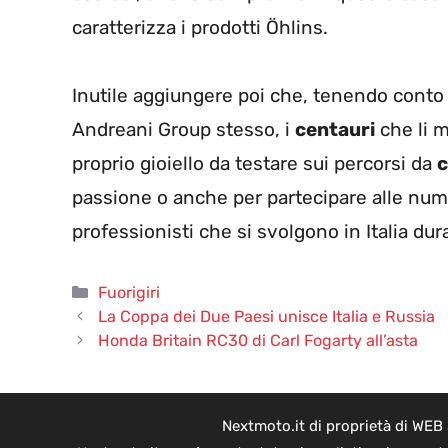
caratterizza i prodotti Öhlins.
Inutile aggiungere poi che, tenendo conto 
Andreani Group stesso, i
centauri
che li 
proprio gioiello da testare sui percorsi da
c
passione o anche per partecipare alle nu
professionisti che si svolgono in Italia dur
Categorie
Fuorigiri
La Coppa dei Due Paesi unisce Italia e Russia
Honda Britain RC30 di Carl Fogarty all’asta
Nextmoto.it di proprietà di WEB