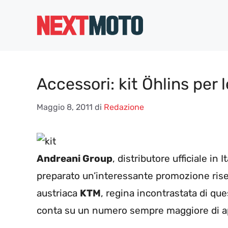
Vai
al
contenuto
Accessori: kit Öhlins per 
Maggio 8, 2011
di
Redazione
Andreani Group
, distributore ufficiale i
preparato un’interessante promozione rise
austriaca
KTM
, regina incontrastata di q
conta su un numero sempre maggiore di a