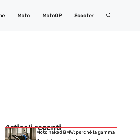
me
Moto
MotoGP
Scooter
Articoli recenti
Moto naked BMW: perché la gamma