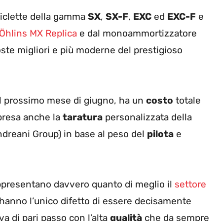
tociclette della gamma
SX
,
SX-F
,
EXC
ed
EXC-F
e
 Öhlins MX Replica
e dal monoammortizzatore
oste migliori e più moderne del prestigioso
del prossimo mese di giugno, ha un
costo
totale
mpresa anche la
taratura
personalizzata della
Andreani Group) in base al peso del
pilota
e
presentano davvero quanto di meglio il
settore
anno l’unico difetto di essere decisamente
va di pari passo con l’alta
qualità
che da sempre