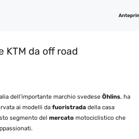
Antepri
le KTM da off road
n Italia dell’importante marchio svedese
Öhlins
, ha
rvata ai modelli da
fuoristrada
della casa
uesto segmento del
mercato
motociclistico che
ppassionati.