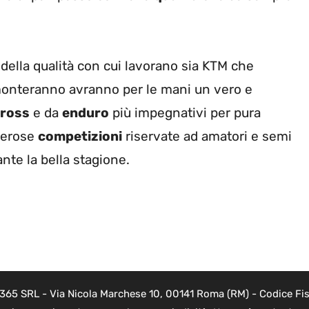
della qualità con cui lavorano sia KTM che
monteranno avranno per le mani un vero e
ross
e da
enduro
più impegnativi per pura
merose
competizioni
riservate ad amatori e semi
ante la bella stagione.
 365 SRL - Via Nicola Marchese 10, 00141 Roma (RM) - Codice Fisc