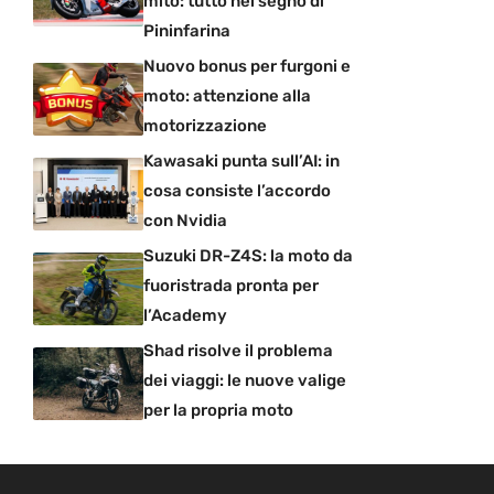
mito: tutto nel segno di
Pininfarina
Nuovo bonus per furgoni e
moto: attenzione alla
motorizzazione
Kawasaki punta sull’AI: in
cosa consiste l’accordo
con Nvidia
Suzuki DR-Z4S: la moto da
fuoristrada pronta per
l’Academy
Shad risolve il problema
dei viaggi: le nuove valige
per la propria moto