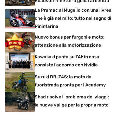
Roadster rimette la guida al centro
La Pramac al Mugello con una livrea
che è già nel mito: tutto nel segno di
Pininfarina
Nuovo bonus per furgoni e moto:
attenzione alla motorizzazione
Kawasaki punta sull’AI: in cosa
consiste l’accordo con Nvidia
Suzuki DR-Z4S: la moto da
fuoristrada pronta per l’Academy
Shad risolve il problema dei viaggi:
le nuove valige per la propria moto