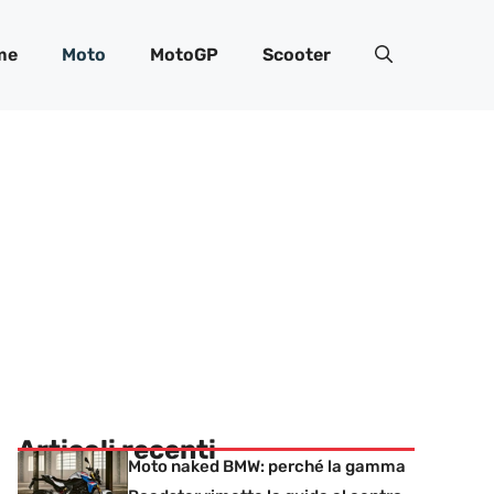
me
Moto
MotoGP
Scooter
Articoli recenti
Moto naked BMW: perché la gamma