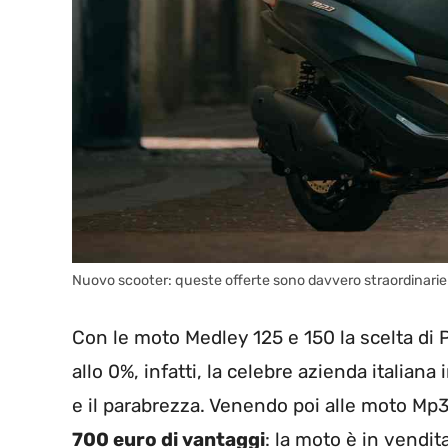
Nuovo scooter: queste offerte sono davvero straordinarie
Con le moto Medley 125 e 150 la scelta di P
allo 0%, infatti, la celebre azienda italiana
e il parabrezza. Venendo poi alle moto Mp
700 euro di vantaggi
: la moto è in vendit